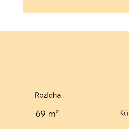
Rozloha
69 m²
Kú