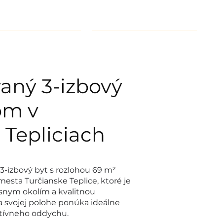
še služby
Kontakt
aný 3-izbový
om v
 Tepliciach
-izbový byt s rozlohou 69 m²
mesta Turčianske Teplice, ktoré je
snym okolím a kvalitnou
 svojej polohe ponúka ideálne
ktívneho oddychu.