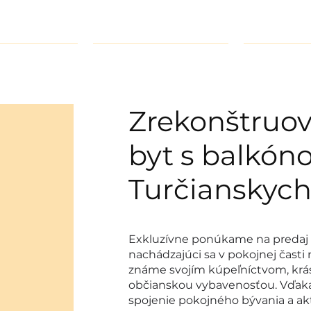
nosti
O nás
Na
Zrekonštruov
byt s balkón
Turčianskych
Exkluzívne ponúkame na predaj 3
nachádzajúci sa v pokojnej časti 
známe svojím kúpeľníctvom, krá
občianskou vybavenosťou. Vďaka
spojenie pokojného bývania a a