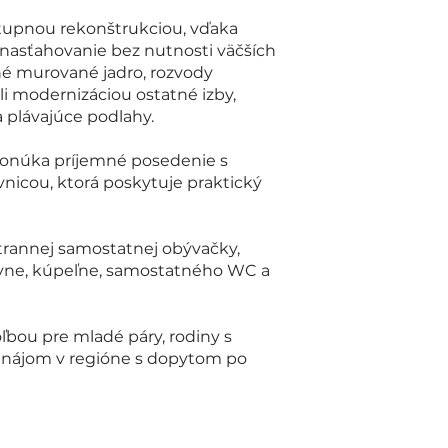
stupnou rekonštrukciou, vďaka
nasťahovanie bez nutnosti väčších
ené murované jadro, rozvody
šli modernizáciou ostatné izby,
a plávajúce podlahy.
ponúka príjemné posedenie s
nicou, ktorá poskytuje praktický
strannej samostatnej obývačky,
yne, kúpeľne, samostatného WC a
ľbou pre mladé páry, rodiny s
renájom v regióne s dopytom po