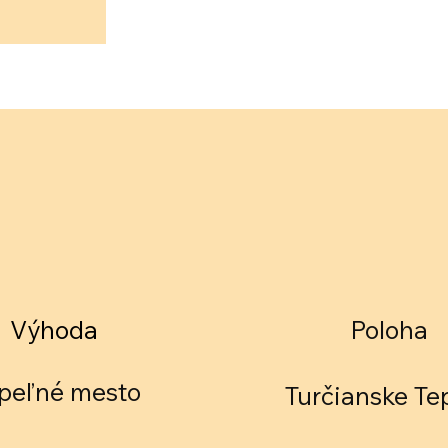
Výhoda
Poloha
peľné mesto
Turčianske Te